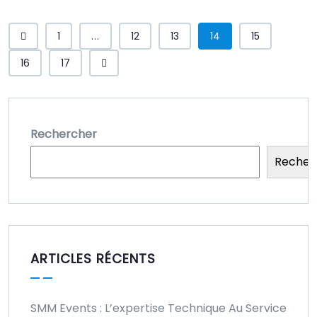
1
...
12
13
14
15
16
17
Rechercher
Recher
ARTICLES RÉCENTS
SMM Events : L’expertise Technique Au Service