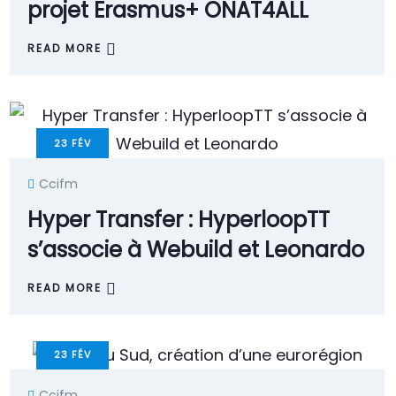
projet Erasmus+ ONAT4ALL
READ MORE
23
FÉV
Ccifm
Hyper Transfer : HyperloopTT
s’associe à Webuild et Leonardo
READ MORE
23
FÉV
Ccifm