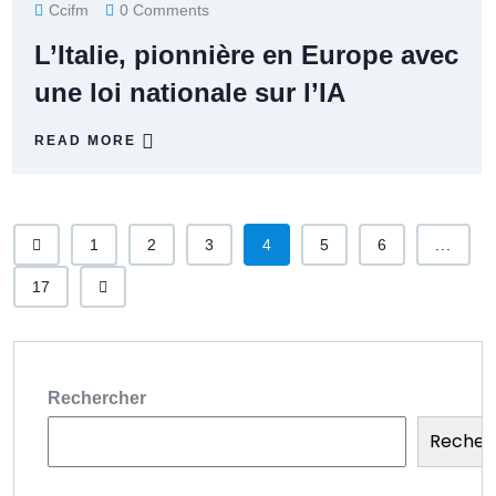
Ccifm
0 Comments
L’Italie, pionnière en Europe avec
une loi nationale sur l’IA
READ MORE
1
2
3
4
5
6
...
17
Rechercher
Recher