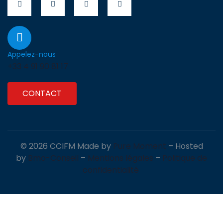
Appelez-nous
+33 4 91 90 81 17
CONTACT
© 2026 CCIFM Made by
Pure Moment
– Hosted
by
Bmo-Conseil
–
Mentions légales
–
Politique de
confidentialité