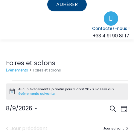
ADHÉRER
Contactez-nous !
+33 4 91 90 81 17
Foires et salons
Évènements
Foires et salons
Aucun évènements planifié pour 9 août 2026. Passer aux
Notice
évènements suivants
.
Recher
Na
8/9/2026
Recherche
Jour
de
et
Sélectionnez
une
vu
naviga
Jour précédent
Jour suivant
date.