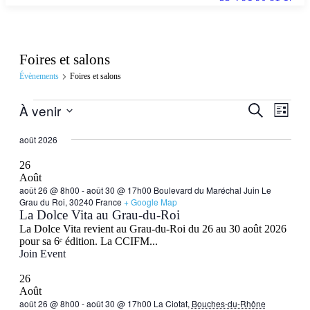
Foires et salons
Évènements
Foires et salons
Recherch
Navig
À venir
Recherche
Liste
de
et
Sélectionnez
vues
une
août 2026
navigatio
date.
Évèn
de
26
Août
vues
août 26 @ 8h00
-
août 30 @ 17h00
Boulevard du Maréchal Juin Le
Évèneme
Grau du Roi, 30240 France
+ Google Map
La Dolce Vita au Grau-du-Roi
La Dolce Vita revient au Grau-du-Roi du 26 au 30 août 2026
pour sa 6ᵉ édition. La CCIFM...
Join Event
26
Août
août 26 @ 8h00
-
août 30 @ 17h00
La Ciotat,
Bouches-du-Rhône