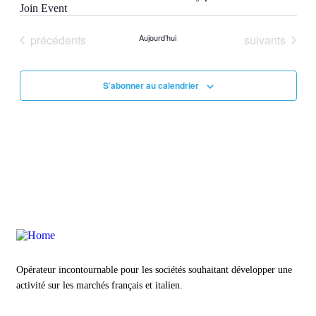
Join Event
Évènements
Évènements
précédents
Aujourd’hui
suivants
S’abonner au calendrier
Opérateur incontournable pour les sociétés souhaitant développer une
activité sur les marchés français et italien.