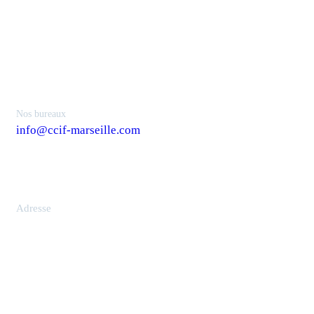
Contacts
Nos bureaux
info@ccif-marseille.com
Adresse
2 Rue Henri Barbusse, 13001 Marseille