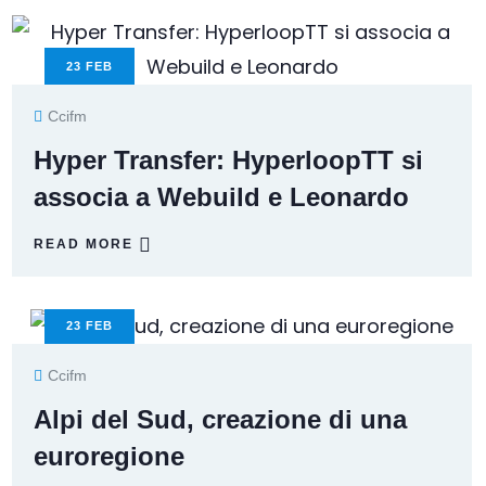
23
FEB
Ccifm
Hyper Transfer: HyperloopTT si
associa a Webuild e Leonardo
READ MORE
23
FEB
Ccifm
Alpi del Sud, creazione di una
euroregione