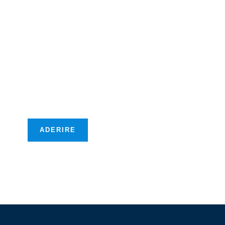
Diventate membri
della CCIFM!
Vi offriremo nuove
opportunità
transfrontaliere!
ADERIRE