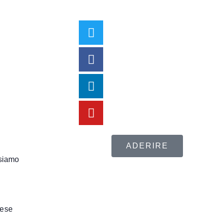
ADERIRE
siamo
rese