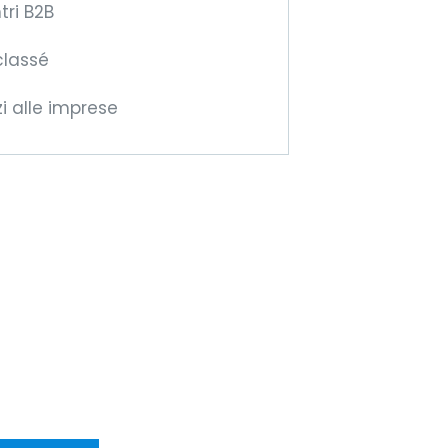
tri B2B
classé
zi alle imprese
ventate membri
lla CCIFM!
ffriremo nuove
ortunità
sfrontaliere!