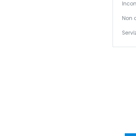
Incon
Non 
Servi
Di
de
Vi o
opp
tran