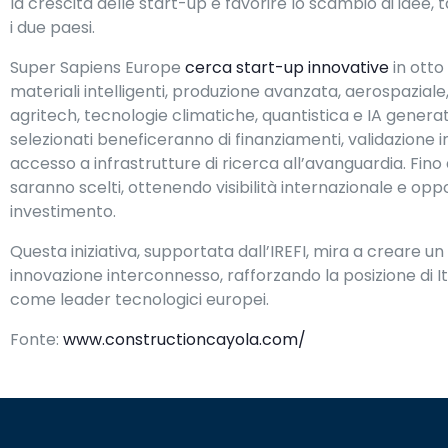
la crescita delle start-up e favorire lo scambio di idee, t
i due paesi.
Super Sapiens Europe
cerca start-up innovative
in otto
materiali intelligenti, produzione avanzata, aerospaziale, c
agritech, tecnologie climatiche, quantistica e IA generati
selezionati beneficeranno di finanziamenti, validazione i
accesso a infrastrutture di ricerca all’avanguardia. Fino 
saranno scelti, ottenendo visibilità internazionale e oppo
investimento.
Questa iniziativa, supportata dall’IREFI, mira a creare u
innovazione interconnesso, rafforzando la posizione di It
come leader tecnologici europei.
Fonte:
www.constructioncayola.com/