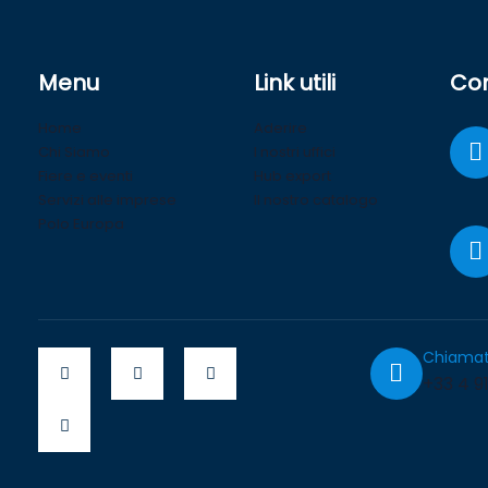
Menu
Link utili
Con
Home
Aderire
Chi Siamo
I nostri uffici
Fiere e eventi
Hub export
Servizi alle imprese
Il nostro catalogo
Polo Europa
Chiamat
+33 4 91