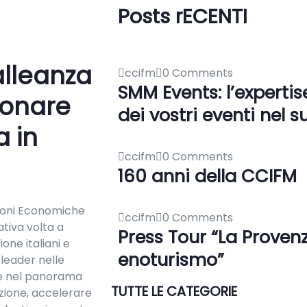
Posts rECENTI
alleanza
ccifm
0 Comments
SMM Events: l’expertis
zionare
dei vostri eventi nel s
a in
ccifm
0 Comments
160 anni della CCIFM
azioni Economiche
ccifm
0 Comments
iativa volta a
Press Tour “La Provenza
one italiani e
enoturismo”
 leader nelle
nte nel panorama
TUTTE LE CATEGORIE
zione, accelerare