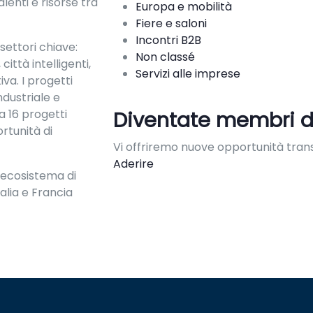
alenti e risorse tra
Europa e mobilità
Fiere e saloni
Incontri B2B
 settori chiave:
Non classé
ittà intelligenti,
Servizi alle imprese
va. I progetti
ndustriale e
a 16 progetti
Diventate membri d
rtunità di
Vi offriremo nuove opportunità trans
Aderire
n ecosistema di
alia e Francia