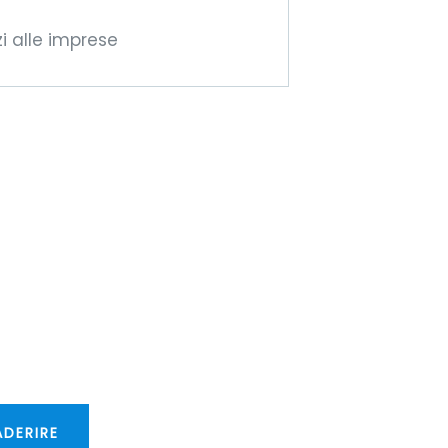
zi alle imprese
ventate
mbri della
IFM!
ffriremo nuove
ortunità
sfrontaliere!
ADERIRE