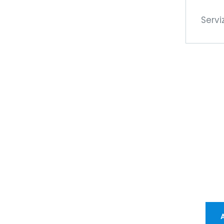
Servi
Di
me
CC
Vi o
opp
tran