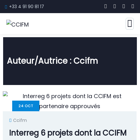
+33 4 91 90 81 17
Auteur/autrice :
Ccifm
24
OCT
Ccifm
Interreg 6 projets dont la CCIFM