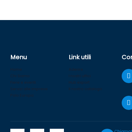
Menu
Link utili
Con
Home
Aderire
Chi Siamo
I nostri uffici
Fiere e eventi
Hub export
Servizi alle imprese
Il nostro catalogo
Polo Europa
Chiamat