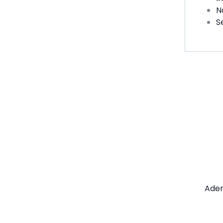
N
S
Di
me
CC
Vi o
oppo
tran
Ader