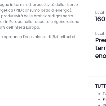
gna in termini di produttività delle risorse
ergetica (PIL/consumo lordo di energia),
ccif
oduttività delle emissioni di gas serra
160
ader in Europa nella raccolta e rigenerazione
 61% dell’intera Europa.
ccif
are ogni anno l’equivalente di 16,4 milioni di
Pre
terr
eno
TUTT
E
F
I