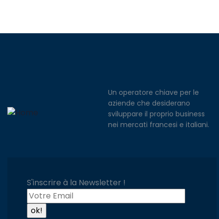
Un operatore chiave per le
aziende che desiderano
sviluppare il proprio business
nei mercati francesi e italiani.
S'inscrire à la Newsletter !