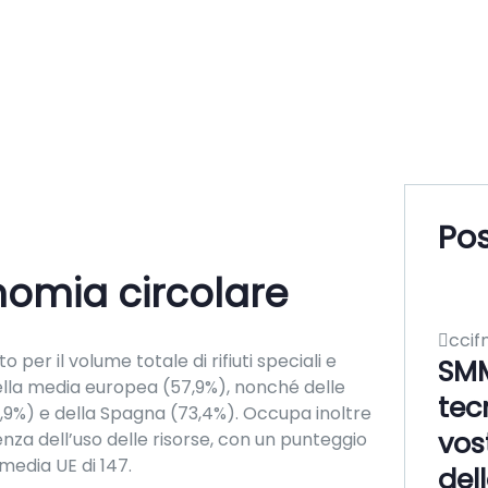
Pos
onomia circolare
ccif
to per il volume totale di rifiuti speciali e
SMM
della media europea (57,9%), nonché delle
tec
,9%) e della Spagna (73,4%). Occupa inoltre
vos
ienza dell’uso delle risorse, con un punteggio
media UE di 147.
del