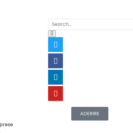
ADERIRE
mprese
i