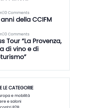
m
0 Comments
 anni della CCIFM
m
0 Comments
ss Tour “La Provenza,
a di vino e di
turismo”
E LE CATEGORIE
uropa e mobilità
iere e saloni
ncontri B2B