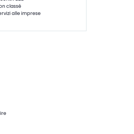
on classé
ervizi alle imprese
ventate
mbri della
IFM!
ffriremo nuove
rtunità
sfrontaliere!
ire