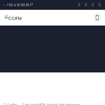
+33 4 91 90 81 17
Ccifm
Incontri B2B
,
Servizi Alle Imprese