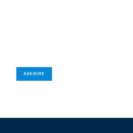
Diventate membri
della CCIFM!
Vi offriremo nuove
opportunità
transfrontaliere!
ADERIRE