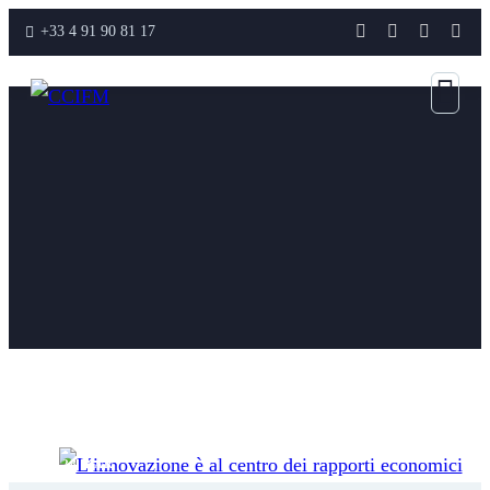
+33 4 91 90 81 17
28
MAR