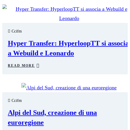
23
FEB
Ccifm
Hyper Transfer: HyperloopTT si associa
a Webuild e Leonardo
READ MORE
23
FEB
Ccifm
Alpi del Sud, creazione di una
euroregione