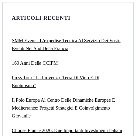
ARTICOLI RECENTI
SMM Events: L’expertise Tecnica Al Servizio Dei Vostri
Eventi Nel Sud Della Francia
160 Anni Della CCIFM
Press Tour “La Provenza, Terra Di Vino E Di
Enoturismo”
Il Polo Europa Al Centro Delle Dinamiche Europee E
Mediterranee: Progetti Strategici E Coinvolgimento
Giovanile
Choose France 2026: Due Importanti Investimenti Italiani