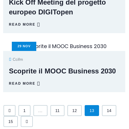
Kick Off Meeting del progetto
europeo DIGITopen
READ MORE
29
NOV
Ccifm
Scoprite il MOOC Business 2030
READ MORE
1
...
11
12
13
14
15