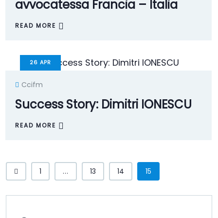
avvocatessa Francia – Italia
READ MORE
26
APR
Ccifm
Success Story: Dimitri IONESCU
READ MORE
1
...
13
14
15