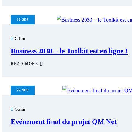
22
SEP
Ccifm
Business 2030 – le Toolkit est en ligne !
READ MORE
22
SEP
Ccifm
Evénement final du projet QM Net