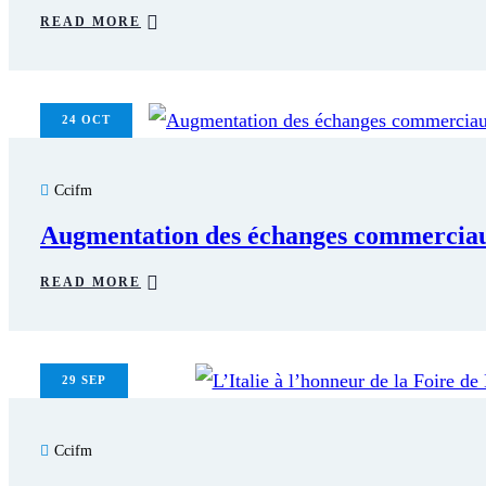
READ MORE
24
OCT
Ccifm
Augmentation des échanges commerciau
READ MORE
29
SEP
Ccifm