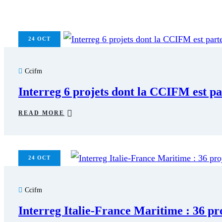
24
OCT
Ccifm
Interreg 6 projets dont la CCIFM est p
READ MORE
24
OCT
Ccifm
Interreg Italie-France Maritime : 36 pr