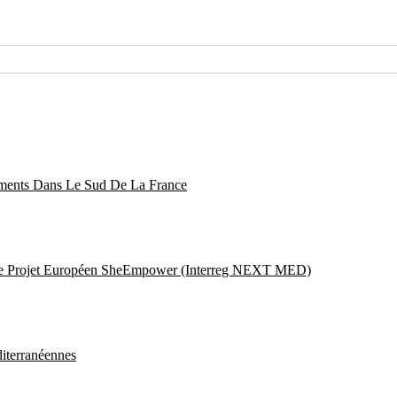
ments Dans Le Sud De La France
 Le Projet Européen SheEmpower (Interreg NEXT MED)
terranéennes