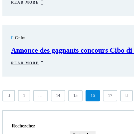
READ MORE
Ccifm
Annonce des gagnants concours Cibo di
READ MORE
1
...
14
15
16
17
Rechercher