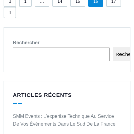
1
...
14
15
16
17
Rechercher
Recher
ARTICLES RÉCENTS
SMM Events : L’expertise Technique Au Service
De Vos Événements Dans Le Sud De La France