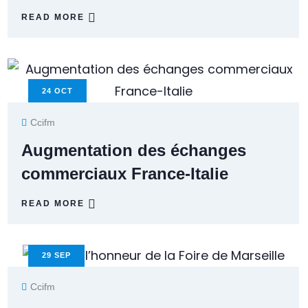
READ MORE
24
OCT
Ccifm
Augmentation des échanges
commerciaux France-Italie
READ MORE
29
SEP
Ccifm