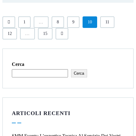
1
...
8
9
10
11
12
...
15
Cerca
Cerca
ARTICOLI RECENTI
SMM Events: L’expertise Tecnica Al Servizio Dei Vostri