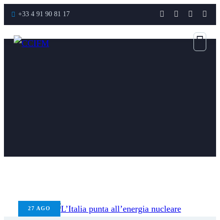
+33 4 91 90 81 17
27
AGO