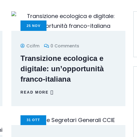
25
NOV
Ccifm
0 Comments
Transizione ecologica e
digitale: un’opportunità
franco-italiana
READ MORE
31
OTT