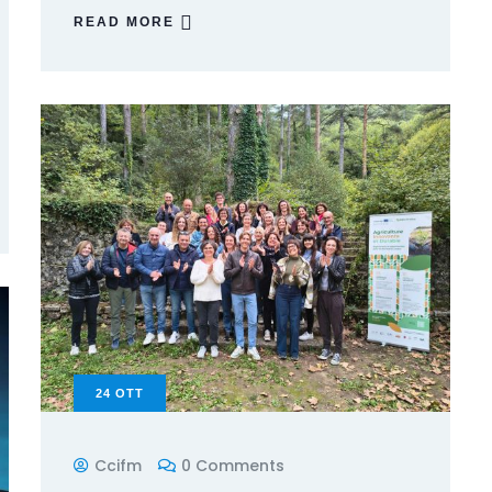
READ MORE
24
OTT
Ccifm
0 Comments