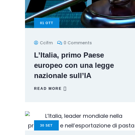
01
OTT
Ccifm
0 Comments
L’Italia, primo Paese
europeo con una legge
nazionale sull’IA
READ MORE
30
SET