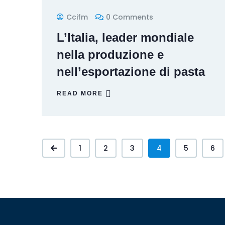
Ccifm
0 Comments
L’Italia, leader mondiale
nella produzione e
nell’esportazione di pasta
READ MORE
1
2
3
4
5
6