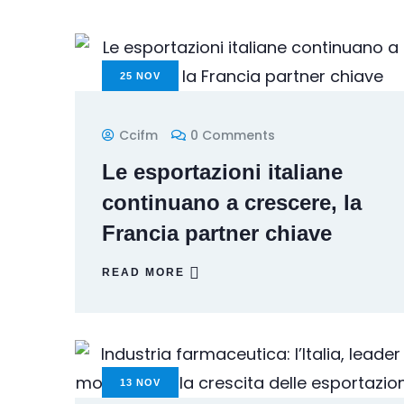
25
NOV
Ccifm
0 Comments
Le esportazioni italiane
continuano a crescere, la
Francia partner chiave
READ MORE
13
NOV