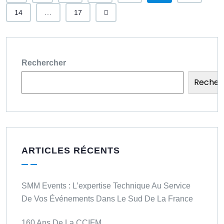
14
...
17
Rechercher
Recher
ARTICLES RÉCENTS
SMM Events : L’expertise Technique Au Service
De Vos Événements Dans Le Sud De La France
160 Ans De La CCIFM